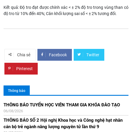
Kết quả: Độ tro đạt đ­ược chính xác < ± 2% độ tro trong vùng than có
độ tro từ 10% đến 40%; Cân khối lượng sai số < ± 2% tương đối.
Chia sẻ
Facebook
Twitter
Pinterest
Thông báo
Thông báo Kết quả xét đạt tiêu chuẩn chức danh phó giáo sư
Thông báo số 1 Hội nghị Khoa học và Công nghệ hạt nhân toàn
Thông báo số 2: Hội nghị KHCNHN cán bộ trẻ ngành NLNT lần
THÔNG BÁO TUYỂN HỌC VIÊN THAM GIA KHÓA ĐÀO TẠO
06/08/2026
tại HĐGSCS Viện NLNTVN năm 2025
quốc lần thứ 16
thứ 8
21/07/2025
23/12/2024
19/07/2024
THÔNG BÁO SỐ 2 Hội nghị Khoa học và Công nghệ hạt nhân
cán bộ trẻ ngành năng lượng nguyên tử lần thứ 9
Thông báo về việc thẩm định năng lực ngoại ngữ của các ứng
Thông báo lớp học Sẵn sàng ứng phó sự cố Bức xạ và Hạt nhân
Thông báo về Lịch các phiên họp đánh giá báo cáo tổng quan