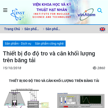
VIỆN KHOA HỌC VÀ KỸ
THUẬT HẠT NHÂN
INSTITUTE FOR NUCLEAR
SCIENCE AND TECHNOLOGY
Trang Chủ
Sản phẩm
Sản phẩm
- Dịch vụ
công nghệ
Sản phẩm - Dịch vụ
Sản phẩm công nghệ
Thiết bị đo độ tro và cân khối lượng
trên băng tải
15/10/2018
2860
THIẾT BỊ ĐO ĐỘ TRO VÀ CÂN KHỐI LƯỢNG TRÊN BĂNG TẢI