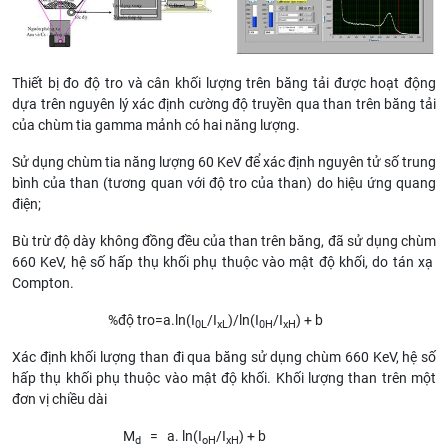
Thiết bị đo độ tro và cân khối lượng trên băng tải được hoạt động
dựa trên nguyên lý xác định cường độ truyền qua than trên băng tải
của chùm tia gamma mảnh có hai năng l­ượng.
Sử dụng chùm tia năng l­ượng 60 KeV để xác định nguyên tử số trung
bình của than (tương quan với độ tro của than) do hiệu ứng quang
điện;
Bù trừ độ dày không đồng đều của than trên băng, đã sử dụng chùm
660 KeV, hệ số hấp thụ khối phụ thuộc vào mật độ khối, do tán xạ
Compton.
%độ tro=a.ln(I
/I
)/ln(I
/I
) + b
0L
xL
0H
xH
Xác định khối l­ượng than đi qua băng sử dụng chùm 660 KeV, hệ số
hấp thụ khối phụ thuộc vào mật độ khối. Khối lượng than trên một
đơn vị chiều dài
M
= a. ln(I
/I
) + b
d
oH
xH