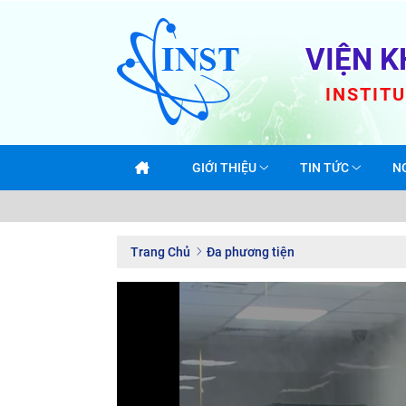
VIỆN K
INSTIT
GIỚI THIỆU
TIN TỨC
N
Trang Chủ
Đa phương tiện