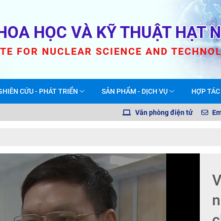
HOA HỌC VÀ KỸ THUẬT HẠT 
UTE FOR NUCLEAR SCIENCE AND TECHNO
GHIÊN CỨU - PHÁT TRIỂN
SẢN PHẨM - DỊCH VỤ
HỢP TÁC
Văn phòng điện tử
Em
V
n
c