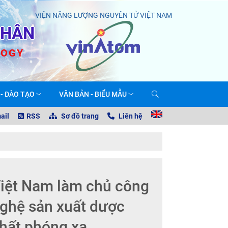
VIỆN NĂNG LƯỢNG NGUYÊN TỬ VIỆT NAM
NHÂN
LOGY
 - ĐÀO TẠO
VĂN BẢN - BIỂU MẪU
ail
RSS
Sơ đồ trang
Liên hệ
iệt Nam làm chủ công
ghệ sản xuất dược
hất phóng xạ