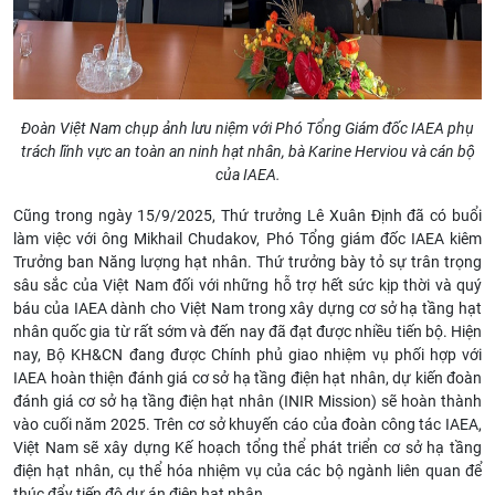
Đoàn Việt Nam chụp ảnh lưu niệm với Phó Tổng Giám đốc IAEA phụ
trách lĩnh vực an toàn an ninh hạt nhân, bà Karine Herviou và cán bộ
của IAEA.
Cũng trong ngày 15/9/2025, Thứ trưởng Lê Xuân Định đã có buổi
làm việc với ông Mikhail Chudakov, Phó Tổng giám đốc IAEA kiêm
Trưởng ban Năng lượng hạt nhân. Thứ trưởng bày tỏ sự trân trọng
sâu sắc của Việt Nam đối với những hỗ trợ hết sức kịp thời và quý
báu của IAEA dành cho Việt Nam trong xây dựng cơ sở hạ tầng hạt
nhân quốc gia từ rất sớm và đến nay đã đạt được nhiều tiến bộ. Hiện
nay, Bộ KH&CN đang được Chính phủ giao nhiệm vụ phối hợp với
IAEA hoàn thiện đánh giá cơ sở hạ tầng điện hạt nhân, dự kiến đoàn
đánh giá cơ sở hạ tầng điện hạt nhân (INIR Mission) sẽ hoàn thành
vào cuối năm 2025. Trên cơ sở khuyến cáo của đoàn công tác IAEA,
Việt Nam sẽ xây dựng Kế hoạch tổng thể phát triển cơ sở hạ tầng
điện hạt nhân, cụ thể hóa nhiệm vụ của các bộ ngành liên quan để
thúc đẩy tiến độ dự án điện hạt nhân.