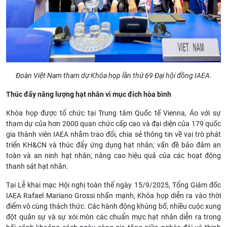
Đoàn Việt Nam tham dự Khóa họp lần thứ 69 Đại hội đồng IAEA.
Thúc đẩy năng lượng hạt nhân vì mục đích hòa bình
Khóa họp được tổ chức tại Trung tâm Quốc tế Vienna, Áo với sự
tham dự của hơn 2000 quan chức cấp cao và đại diện của 179 quốc
gia thành viên IAEA nhằm trao đổi, chia sẻ thông tin về vai trò phát
triển KH&CN và thúc đẩy ứng dụng hạt nhân; vấn đề bảo đảm an
toàn và an ninh hạt nhân; nâng cao hiệu quả của các hoạt động
thanh sát hạt nhân.
Tại Lễ khai mạc Hội nghị toàn thể ngày 15/9/2025, Tổng Giám đốc
IAEA Rafael Mariano Grossi nhấn mạnh, Khóa họp diễn ra vào thời
điểm vô cùng thách thức. Các hành động khủng bố, nhiều cuộc xung
đột quân sự và sự xói mòn các chuẩn mực hạt nhân diễn ra trong