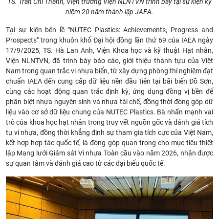
TS. Trần Chí Thành, Viện trưởng Viện NLNTVN trình bày tại sự kiện kỷ
niệm 20 năm thành lập JAEA.
Tại sự kiện bên lề "NUTEC Plastics: Achievements, Progress and
Prospects" trong khuôn khổ Đại hội đồng lần thứ 69 của IAEA ngày
17/9/2025, TS. Hà Lan Anh, Viện Khoa học và kỹ thuật Hạt nhân,
Viện NLNTVN, đã trình bày báo cáo, giới thiệu thành tựu của Việt
Nam trong quan trắc vi nhựa biển, từ xây dựng phòng thí nghiệm đạt
chuẩn IAEA đến cung cấp dữ liệu nền đầu tiên tại bãi biển Đồ Sơn,
cùng các hoạt động quan trắc định kỳ, ứng dụng đồng vị bền để
phân biệt nhựa nguyên sinh và nhựa tái chế, đồng thời đóng góp dữ
liệu vào cơ sở dữ liệu chung của NUTEC Plastics. Bà nhấn mạnh vai
trò của khoa học hạt nhân trong truy vết nguồn gốc và đánh giá tích
tụ vi nhựa, đồng thời khẳng định sự tham gia tích cực của Việt Nam,
kết hợp hợp tác quốc tế, là đóng góp quan trọng cho mục tiêu thiết
lập Mạng lưới Giám sát Vi nhựa Toàn cầu vào năm 2026, nhận được
sự quan tâm và đánh giá cao từ các đại biểu quốc tế.