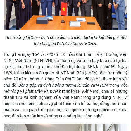
Thứ trưởng Lê Xuân Định chụp ảnh lưu niệm tại Lễ ký kết Bản ghi nhớ
hợp tác giữa WINS và Cục ATBXHN.
Trong hai ngày 16-17/9/2025, TS. Trần Chí Thành, Viện trưởng Viện
NLNT Việt Nam (NLNTVN), đã tham dự và trình bày báo cáo tại hai
sự kiện bên lề trong khuôn khổ Đại hội đồng IAEA lần thứ 69. Ngày
16/9, tại sự kiện do Cơ quan NLNT Nhật Bản (JAEA) tổ chức nhân kỷ
niệm 20 năm thành lập, ông Trần Chí Thành đã có bài tham luận với
chủ đề "
Đóng góp và định hướng tương lai của VINATOM trong việc
mở rộng và phát triển KH&CN hạt nhân tại Việt Nam
", chia sẻ những
thành tựu và kinh nghiệm của Việt Nam trong ứng dụng NLNT vì
mục đích hòa bình, phục vụ phát triển kinh tế - xã hội, đồng thời nhấn
mạnh vai trò quan trọng của hợp tác quốc tế trong nghiên cứu khoa
học, đào tạo nhân lực và nâng cao năng lực công nghệ.