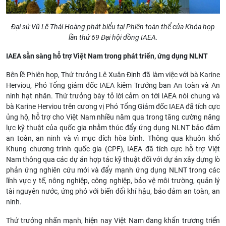
Đại sứ Vũ Lê Thái Hoàng phát biểu tại Phiên toàn thể của Khóa họp
lần thứ 69 Đại hội đồng IAEA.
IAEA sẵn sàng hỗ trợ Việt Nam trong phát triển, ứng dụng NLNT
Bên lề Phiên họp, Thứ trưởng Lê Xuân Định đã làm việc với bà Karine
Herviou, Phó Tổng giám đốc IAEA kiêm Trưởng ban An toàn và An
ninh hạt nhân. Thứ trưởng bày tỏ lời cảm ơn tới IAEA nói chung và
bà Karine Herviou trên cương vị Phó Tổng Giám đốc IAEA đã tích cực
ủng hộ, hỗ trợ cho Việt Nam nhiều năm qua trong tăng cường năng
lực kỹ thuật của quốc gia nhằm thúc đẩy ứng dụng NLNT bảo đảm
an toàn, an ninh và vì mục đích hòa bình. Thông qua khuôn khổ
Khung chương trình quốc gia (CPF), IAEA đã tích cực hỗ trợ Việt
Nam thông qua các dự án hợp tác kỹ thuật đối với dự án xây dựng lò
phản ứng nghiên cứu mới và đẩy mạnh ứng dụng NLNT trong các
lĩnh vực y tế, nông nghiệp, công nghiệp, bảo vệ môi trường, quản lý
tài nguyên nước, ứng phó với biến đổi khí hậu, bảo đảm an toàn, an
ninh.
Thứ trưởng nhấn mạnh, hiện nay Việt Nam đang khẩn trương triển