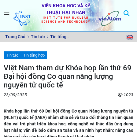
VIỆN KHOA HỌC VÀ KỸ
THUẬT HẠT NHÂN
INSTITUTE FOR NUCLEAR
SCIENCE AND TECHNOLOGY
Trang Chủ
Tin tức
Tin tổng
hợp
Tin tức
Tin tổng hợp
Việt Nam tham dự Khóa họp lần thứ 69
Đại hội đồng Cơ quan năng lượng
nguyên tử quốc tế
23/09/2025
1023
Khóa họp lần thứ 69 Đại hội đồng Cơ quan Năng lượng nguyên tử
(NLNT) quốc tế (IAEA) nhằm chia sẻ và trao đổi thông tin liên quan
đến vai trò phát triển khoa học, công nghệ và thúc đẩy ứng dụng
hạt nhân; vấn đề bảo đảm an toàn và an ninh hạt nhân; nâng cao
hiệu quả của các hoạt động thanh sát hạt nhân.