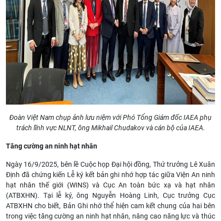
Đoàn Việt Nam chụp ảnh lưu niệm với Phó Tổng Giám đốc IAEA phụ
trách lĩnh vực NLNT, ông Mikhail Chudakov và cán bộ của IAEA.
Tăng cường an ninh hạt nhân
Ngày 16/9/2025, bên lề Cuộc họp Đại hội đồng, Thứ trưởng Lê Xuân
Định đã chứng kiến Lễ ký kết bản ghi nhớ hợp tác giữa Viện An ninh
hạt nhân thế giới (WINS) và Cục An toàn bức xạ và hạt nhân
(ATBXHN). Tại lễ ký, ông Nguyễn Hoàng Linh, Cục trưởng Cục
ATBXHN cho biết, Bản Ghi nhớ thể hiện cam kết chung của hai bên
trong việc tăng cường an ninh hạt nhân, nâng cao năng lực và thúc