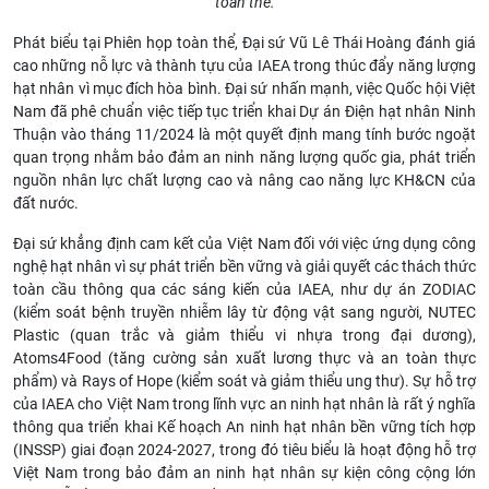
toàn thể.
Phát biểu tại Phiên họp toàn thể, Đại sứ Vũ Lê Thái Hoàng đánh giá
cao những nỗ lực và thành tựu của IAEA trong thúc đẩy năng lượng
hạt nhân vì mục đích hòa bình. Đại sứ nhấn mạnh, việc Quốc hội Việt
Nam đã phê chuẩn việc tiếp tục triển khai Dự án Điện hạt nhân Ninh
Thuận vào tháng 11/2024 là một quyết định mang tính bước ngoặt
quan trọng nhằm bảo đảm an ninh năng lượng quốc gia, phát triển
nguồn nhân lực chất lượng cao và nâng cao năng lực KH&CN của
đất nước.
Đại sứ khẳng định cam kết của Việt Nam đối với việc ứng dụng công
nghệ hạt nhân vì sự phát triển bền vững và giải quyết các thách thức
toàn cầu thông qua các sáng kiến của IAEA, như dự án ZODIAC
(kiểm soát bệnh truyền nhiễm lây từ động vật sang người, NUTEC
Plastic (quan trắc và giảm thiểu vi nhựa trong đại dương),
Atoms4Food (tăng cường sản xuất lương thực và an toàn thực
phẩm) và Rays of Hope (kiểm soát và giảm thiểu ung thư). Sự hỗ trợ
của IAEA cho Việt Nam trong lĩnh vực an ninh hạt nhân là rất ý nghĩa
thông qua triển khai Kế hoạch An ninh hạt nhân bền vững tích hợp
(INSSP) giai đoạn 2024-2027, trong đó tiêu biểu là hoạt động hỗ trợ
Việt Nam trong bảo đảm an ninh hạt nhân sự kiện công cộng lớn