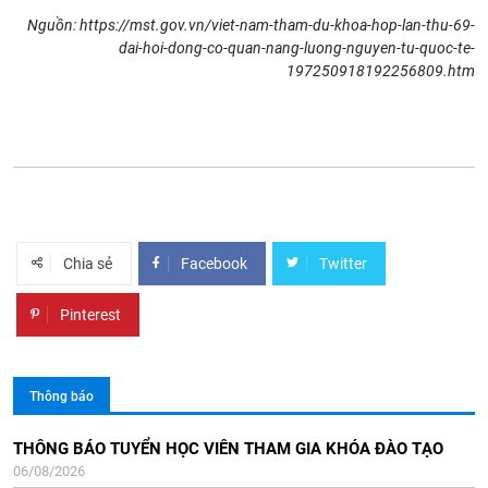
Nguồn: https://mst.gov.vn/viet-nam-tham-du-khoa-hop-lan-thu-69-
dai-hoi-dong-co-quan-nang-luong-nguyen-tu-quoc-te-
197250918192256809.htm
Chia sẻ
Facebook
Twitter
Pinterest
Thông báo
Thông báo Kết quả xét đạt tiêu chuẩn chức danh phó giáo sư
Thông báo số 1 Hội nghị Khoa học và Công nghệ hạt nhân toàn
Thông báo số 2: Hội nghị KHCNHN cán bộ trẻ ngành NLNT lần
THÔNG BÁO TUYỂN HỌC VIÊN THAM GIA KHÓA ĐÀO TẠO
06/08/2026
tại HĐGSCS Viện NLNTVN năm 2025
quốc lần thứ 16
thứ 8