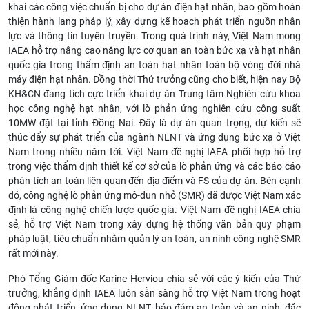
khai các công việc chuẩn bị cho dự án điện hạt nhân, bao gồm hoàn
thiện hành lang pháp lý, xây dựng kế hoạch phát triển nguồn nhân
lực và thông tin tuyên truyền. Trong quá trình này, Việt Nam mong
IAEA hỗ trợ nâng cao năng lực cơ quan an toàn bức xạ và hạt nhân
quốc gia trong thẩm định an toàn hạt nhân toàn bộ vòng đời nhà
máy điện hạt nhân. Đồng thời Thứ trưởng cũng cho biết, hiện nay Bộ
KH&CN đang tích cực triển khai dự án Trung tâm Nghiên cứu khoa
học công nghệ hạt nhân, với lò phản ứng nghiên cứu công suất
10MW đặt tại tỉnh Đồng Nai. Đây là dự án quan trọng, dự kiến sẽ
thúc đẩy sự phát triển của ngành NLNT và ứng dụng bức xạ ở Việt
Nam trong nhiều năm tới. Việt Nam đề nghị IAEA phối hợp hỗ trợ
trong việc thẩm định thiết kế cơ sở của lò phản ứng và các báo cáo
phân tích an toàn liên quan đến địa điểm và FS của dự án. Bên cạnh
đó, công nghệ lò phản ứng mô-đun nhỏ (SMR) đã được Việt Nam xác
định là công nghệ chiến lược quốc gia. Việt Nam đề nghị IAEA chia
sẻ, hỗ trợ Việt Nam trong xây dựng hệ thống văn bản quy phạm
pháp luật, tiêu chuẩn nhằm quản lý an toàn, an ninh công nghệ SMR
rất mới này.
Phó Tổng Giám đốc Karine Herviou chia sẻ với các ý kiến của Thứ
trưởng, khẳng định IAEA luôn sẵn sàng hỗ trợ Việt Nam trong hoạt
động phát triển, ứng dụng NLNT, bảo đảm an toàn và an ninh, đặc