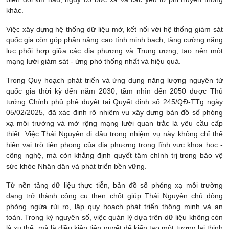
khác.
Việc xây dựng hệ thống dữ liệu mở, kết nối với hệ thống giám sát
quốc gia còn góp phần nâng cao tính minh bạch, tăng cường năng
lực phối hợp giữa các địa phương và Trung ương, tạo nên một
mạng lưới giám sát - ứng phó thống nhất và hiệu quả.
Trong Quy hoạch phát triển và ứng dụng năng lượng nguyên tử
quốc gia thời kỳ đến năm 2030, tầm nhìn đến 2050 được Thủ
tướng Chính phủ phê duyệt tại Quyết định số 245/QĐ-TTg ngày
05/02/2025, đã xác định rõ nhiệm vụ xây dựng bản đồ số phóng
xạ môi trường và mở rộng mạng lưới quan trắc là yêu cầu cấp
thiết. Việc Thái Nguyên đi đầu trong nhiệm vụ này không chỉ thể
hiện vai trò tiên phong của địa phương trong lĩnh vực khoa học -
công nghệ, mà còn khẳng định quyết tâm chính trị trong bảo vệ
sức khỏe Nhân dân và phát triển bền vững.
Từ nền tảng dữ liệu thực tiễn, bản đồ số phóng xạ môi trường
đang trở thành công cụ then chốt giúp Thái Nguyên chủ động
phòng ngừa rủi ro, lập quy hoạch phát triển thông minh và an
toàn. Trong kỷ nguyên số, việc quản lý dựa trên dữ liệu không còn
là xu thế, mà là điều kiện tiên quyết để kiến tạo một tương lai thịnh