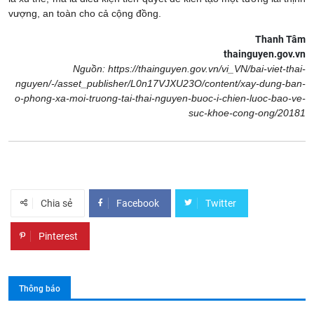
vượng, an toàn cho cả cộng đồng.
Thanh Tâm
thainguyen.gov.vn
Nguồn: https://thainguyen.gov.vn/vi_VN/bai-viet-thai-
nguyen/-/asset_publisher/L0n17VJXU23O/content/xay-dung-ban-
o-phong-xa-moi-truong-tai-thai-nguyen-buoc-i-chien-luoc-bao-ve-
suc-khoe-cong-ong/20181
Chia sẻ
Facebook
Twitter
Pinterest
Thông báo