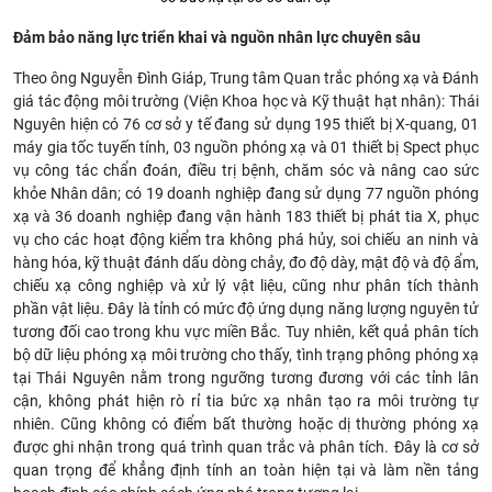
Đảm bảo năng lực triển khai và nguồn nhân lực chuyên sâu
Theo ông Nguyễn Đình Giáp, Trung tâm Quan trắc phóng xạ và Đánh
giá tác động môi trường (Viện Khoa học và Kỹ thuật hạt nhân): Thái
Nguyên hiện có 76 cơ sở y tế đang sử dụng 195 thiết bị X-quang, 01
máy gia tốc tuyến tính, 03 nguồn phóng xạ và 01 thiết bị Spect phục
vụ công tác chẩn đoán, điều trị bệnh, chăm sóc và nâng cao sức
khỏe Nhân dân; có 19 doanh nghiệp đang sử dụng 77 nguồn phóng
xạ và 36 doanh nghiệp đang vận hành 183 thiết bị phát tia X, phục
vụ cho các hoạt động kiểm tra không phá hủy, soi chiếu an ninh và
hàng hóa, kỹ thuật đánh dấu dòng chảy, đo độ dày, mật độ và độ ẩm,
chiếu xạ công nghiệp và xử lý vật liệu, cũng như phân tích thành
phần vật liệu. Đây là tỉnh có mức độ ứng dụng năng lượng nguyên tử
tương đối cao trong khu vực miền Bắc. Tuy nhiên, kết quả phân tích
bộ dữ liệu phóng xạ môi trường cho thấy, tình trạng phông phóng xạ
tại Thái Nguyên nằm trong ngưỡng tương đương với các tỉnh lân
cận, không phát hiện rò rỉ tia bức xạ nhân tạo ra môi trường tự
nhiên. Cũng không có điểm bất thường hoặc dị thường phóng xạ
được ghi nhận trong quá trình quan trắc và phân tích. Đây là cơ sở
quan trọng để khẳng định tính an toàn hiện tại và làm nền tảng