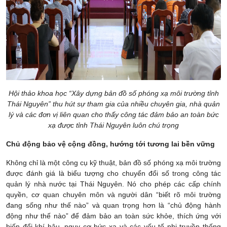
Hội thảo khoa học “Xây dựng bản đồ số phóng xạ môi trường tỉnh
Thái Nguyên” thu hút sự tham gia của nhiều chuyên gia, nhà quản
lý và các đơn vị liên quan cho thấy công tác đảm bảo an toàn bức
xạ được tỉnh Thái Nguyên luôn chú trọng
Chủ động bảo vệ cộng đồng, hướng tới tương lai bền vững
Không chỉ là một công cụ kỹ thuật, bản đồ số phóng xạ môi trường
được đánh giá là biểu tượng cho chuyển đổi số trong công tác
quản lý nhà nước tại Thái Nguyên. Nó cho phép các cấp chính
quyền, cơ quan chuyên môn và người dân “biết rõ môi trường
đang sống như thế nào” và quan trọng hơn là “chủ động hành
động như thế nào” để đảm bảo an toàn sức khỏe, thích ứng với
biến đổi khí hậu, nguy cơ bức xạ và các yếu tố phi truyền thống