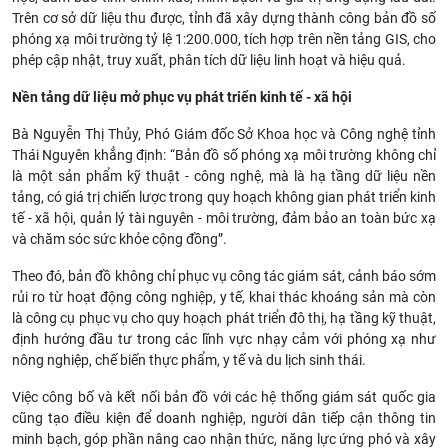
Trên cơ sở dữ liệu thu được, tỉnh đã xây dựng thành công bản đồ số
phóng xạ môi trường tỷ lệ 1:200.000, tích hợp trên nền tảng GIS, cho
phép cập nhật, truy xuất, phân tích dữ liệu linh hoạt và hiệu quả.
Nền tảng dữ liệu mở phục vụ phát triển kinh tế - xã hội
Bà Nguyễn Thị Thủy, Phó Giám đốc Sở Khoa học và Công nghệ tỉnh
Thái Nguyên khẳng định: “Bản đồ số phóng xạ môi trường không chỉ
là một sản phẩm kỹ thuật - công nghệ, mà là hạ tầng dữ liệu nền
tảng, có giá trị chiến lược trong quy hoạch không gian phát triển kinh
tế - xã hội, quản lý tài nguyên - môi trường, đảm bảo an toàn bức xạ
và chăm sóc sức khỏe cộng đồng”.
Theo đó, bản đồ không chỉ phục vụ công tác giám sát, cảnh báo sớm
rủi ro từ hoạt động công nghiệp, y tế, khai thác khoáng sản mà còn
là công cụ phục vụ cho quy hoạch phát triển đô thị, hạ tầng kỹ thuật,
định hướng đầu tư trong các lĩnh vực nhạy cảm với phóng xạ như
nông nghiệp, chế biến thực phẩm, y tế và du lịch sinh thái.
Việc công bố và kết nối bản đồ với các hệ thống giám sát quốc gia
cũng tạo điều kiện để doanh nghiệp, người dân tiếp cận thông tin
minh bạch, góp phần nâng cao nhận thức, năng lực ứng phó và xây