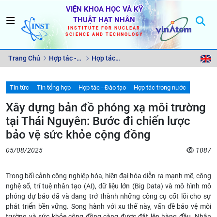
VIỆN KHOA HỌC VÀ KỸ
THUẬT HẠT NHÂN
INSTITUTE FOR NUCLEAR
SCIENCE AND TECHNOLOGY
Trang Chủ
Hợp tác -
Hợp tác
Đào tạo
trong nước
Tin tức
Tin tổng hợp
Hợp tác - Đào tạo
Hợp tác trong nước
Xây dựng bản đồ phóng xạ môi trường
tại Thái Nguyên: Bước đi chiến lược
bảo vệ sức khỏe cộng đồng
05/08/2025
1087
Trong bối cảnh công nghiệp hóa, hiện đại hóa diễn ra mạnh mẽ, công
nghệ số, trí tuệ nhân tạo (AI), dữ liệu lớn (Big Data) và mô hình mô
phỏng dự báo đã và đang trở thành những công cụ cốt lõi cho sự
phát triển bền vững. Song hành với xu thế này, vấn đề bảo vệ môi
trường và sức khỏe cộng đồng càng được đặt lên hàng đầu. Nhận