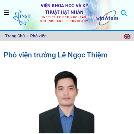
VIỆN KHOA HỌC VÀ KỸ
THUẬT HẠT NHÂN
INSTITUTE FOR NUCLEAR
SCIENCE AND TECHNOLOGY
Trang Chủ
Phó viện
trưởng Lê
Phó viện trưởng Lê Ngọc Thiệm
Ngọc
Thiệm