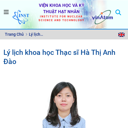
VIỆN KHOA HỌC VÀ KỸ
THUẬT HẠT NHÂN
INSTITUTE FOR NUCLEAR
SCIENCE AND TECHNOLOGY
Trang Chủ
Lý lịch
khoa học
Lý lịch khoa học Thạc sĩ Hà Thị Anh
Thạc sĩ Hà
Đào
Thị Anh
Đào